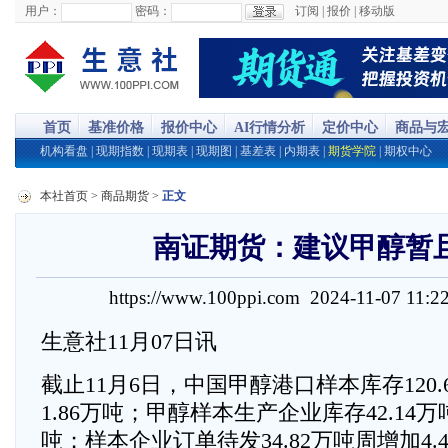
用户：
密码：
订阅
|
报价
|
移动版
首页
基准价格
报价中心
AI行情分析
定价中心
商品与
机构看盘
|
现期指数
|
现期表
|
现期图
|
基差表
|
内期表
|
期货学院
|
期权中心
本社首页
>
商品期货
>
正文
南证期货：建议甲醇暂
https://www.100ppi.com 2024-11-07 11:
生意社11月07日讯
截止11月6日，中国甲醇港口样本库存120
1.86万吨；甲醇样本生产企业库存42.14万
吨；样本企业订单待发34.82万吨周增加4.