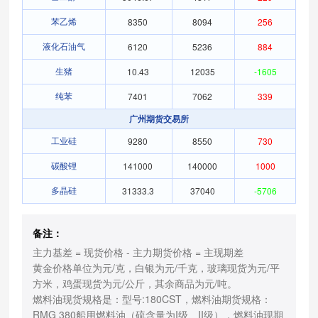
8350
8094
256
苯乙烯
6120
5236
884
液化石油气
10.43
12035
-1605
生猪
7401
7062
339
纯苯
广州期货交易所
9280
8550
730
工业硅
141000
140000
1000
碳酸锂
31333.3
37040
-5706
多晶硅
备注：
主力基差 = 现货价格 - 主力期货价格 = 主现期差
黄金价格单位为元/克，白银为元/千克，玻璃现货为元/平
方米，鸡蛋现货为元/公斤，其余商品为元/吨。
燃料油现货规格是：型号:180CST，燃料油期货规格：
RMG 380船用燃料油（硫含量为I级、II级），燃料油现期