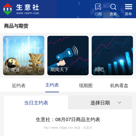
订阅
搜索
菜单
商品与期货
期货通
期闻天下
期吧
主约表
近约表
现期图
机构看盘
当日主约表
选择日期
生意社：08月07日商品主约表
http://www.100ppi.com
来源：生意社