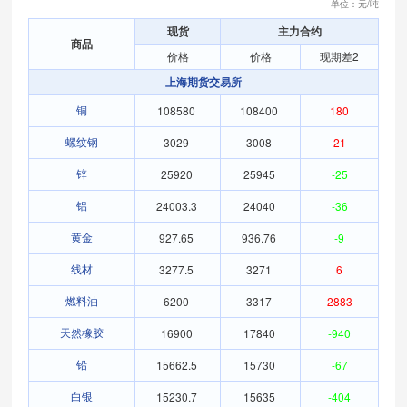
单位：元/吨
现货
主力合约
商品
价格
价格
现期差2
上海期货交易所
108580
108400
180
铜
3029
3008
21
螺纹钢
25920
25945
-25
锌
24003.3
24040
-36
铝
927.65
936.76
-9
黄金
3277.5
3271
6
线材
6200
3317
2883
燃料油
16900
17840
-940
天然橡胶
15662.5
15730
-67
铅
15230.7
15635
-404
白银