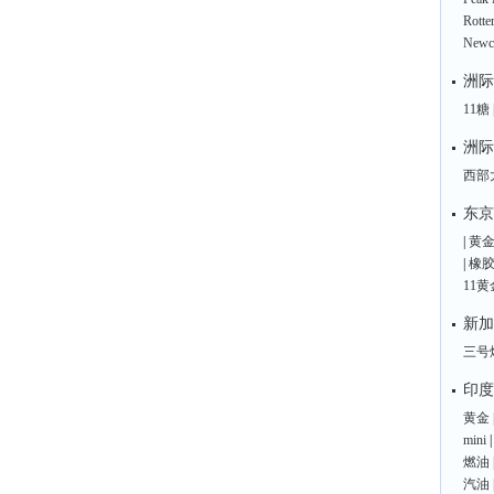
Rott
Newc
洲际
11糖
洲际
西部
东京
|
黄
|
橡
11黄
新加
三号
印度
黄金
mini
燃油
汽油