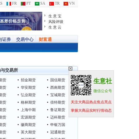
S
FR
PT
SA
TR
VN
生 意 宝
风险评级
生 意 云
与证券
交易中心
财富通
构与交易所
生意社
期货
招金期货
国信期货
期货
华安期货
西南期货
微信公众号
期货
弘业期货
宝城期货
关注大商品热点焦点亮点
期货
格林期货
倍特期货
期货
上海中期
鲁证期货
掌握大商品实时行情动态
期货
宏源期货
迈科期货
期货
徽商期货
申银万国
期货
英大期货
冠通期货