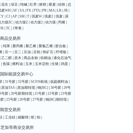
|
花生
|
绿豆
|
纯碱
|
红枣
|
粳稻
|
硬麦
|
硅铁
|
总
强麦WH
|
SF
|
SA
|
PX
|
PTA
|
PR
|
MA
|
LR
|
JR
|
CY
|
CJ
|
AP
|
SM
|
T
|
强麦W
|
强麦2
|
强麦
|
尿
动力煤ZC
|
动力煤Z
|
动力煤2
|
动力煤
|
丙烯
|
UR
|
TC
|
1苹果
|
商品交易所
一
|
纯苯
|
聚丙烯
|
聚乙烯
|
聚氯乙烯
|
胶合板
|
烯
|
豆一
|
豆二
|
豆油
|
豆粕
|
铁矿石
|
纤维板
|
|
乙二醇
|
原木
|
商品名称
|
棕榈油
|
液化石油气
炭
|
焦煤
|
燃料油
|
玉米
|
玉米淀粉
|
生猪
|
鸡蛋
|
国际能源交易中心
胶
|
31号胶
|
32号胶
|
SCFIS欧线
|
低硫燃料油
|
|
原油TAS
|
原油期转现
|
铜(BC)
|
30号胶
|
29号
28号胶
|
20号胶期转现
|
21号胶
|
22号胶
|
23号胶
号胶
|
25号胶
|
26号胶
|
27号胶
|
铜(BC)期转现
|
期货交易所
硅
|
工业硅
|
碳酸锂
|
钯
|
铂
|
E芝加哥商业交易所