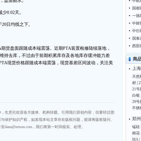
56，盘面贴水。
中航
国都
少0.02天。
一德
中财
于20日均线之下。
中衍
国泰
西部
A期货盘面跟随成本端震荡。近期PTA装置检修陆续落地，
维持去库，不过由于前期积累库存及各地库存缓冲能力差
商
内PTA现货价格跟随成本端震荡，现货基差区间波动，关注美
上海
天然
材
|
21号
白银
29号
不锈
神，生意社欢迎各方媒体、机构转载、引用我们原创内容，但要经过授
郑州
重与保护知识产权，如发现本站文章存在版权问题，烦请将版权疑问、
na@netsun.com，我们将第一时间核实、处理。
锰硅
棉花
MA
|