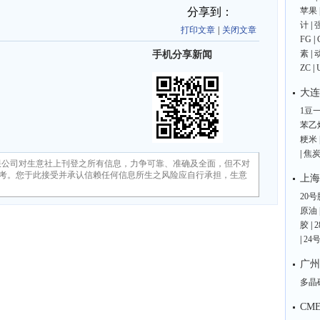
分享到：
苹果
计
|
打印文章
|
关闭文章
FG
|
素
|
手机分享新闻
ZC
|
大连
1豆
苯乙
粳米
|
焦
限公司对生意社上刊登之所有信息，力争可靠、准确及全面，但不对
考。您于此接受并承认信赖任何信息所生之风险应自行承担，生意
上海
20号
原油
胶
|
|
24
广州
多晶
CM