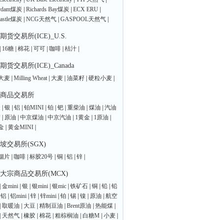
erdam煤炭
|
Richards Bay煤炭
|
ECX ERU
|
astle煤炭
|
NCG天然气
|
GASPOOL天然气
|
期货交易所(ICE)_U.S.
|
16糖
|
棉花
|
可可
|
咖啡
|
桔汁
|
期货交易所(ICE)_Canada
大麦
|
Milling Wheat
|
大麦
|
油菜籽
|
硬粒小麦
|
商品交易所
金
|
银
|
铝
|
铂MINI
|
铂
|
钯
|
重柴油
|
煤油
|
汽油
胶
|
原油
|
中京煤油
|
中京汽油
|
1黄金
|
1原油
|
金
|
黄金MINI
|
坡交易所(SGX)
烟片
|
咖啡
|
标胶20号
|
铜
|
铝
|
锌
|
大宗商品交易所(MCX)
|
金mini
|
银
|
银mini
|
银mic
|
铁矿石
|
铜
|
铅
|
铅
|
铝
|
铝mini
|
锌
|
锌mini
|
铂
|
锡
|
镍
|
原油
|
航空
|
取暖油
|
大豆
|
精制豆油
|
Brent原油
|
热能煤
|
|
天然气
|
橡胶
|
棉花
|
粗棕榈油
|
白糖M
|
小麦
|