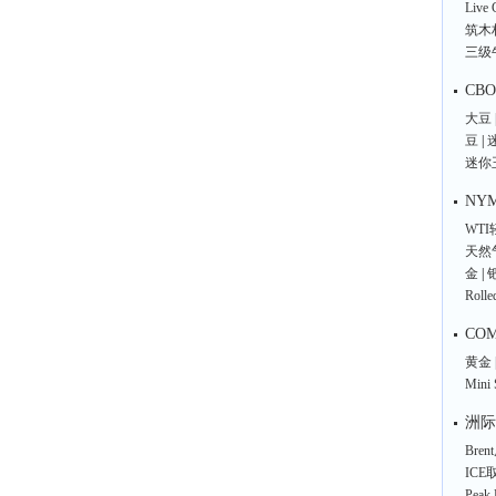
Live C
筑木
三级
CB
大豆
豆
|
迷你
NY
WT
天然
金
|
Rolle
CO
黄金
Mini 
洲际
Bre
ICE
Peak E