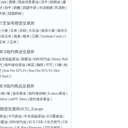
attle
|
瘦猪
|
现金结算黄油
|
活牛
|
棕榈油
|
建
材
|
幼牛
|
奶酪
|
四级牛奶
|
冷冻猪脯
|
乳清粉
|
牛奶
|
脱脂奶粉
|
OT芝加哥期货交易所
|
小麦
|
玉米
|
豆粕
|
大豆油
|
迷你小麦
|
迷你大
迷你玉米
|
燕麦
|
糙米
|
乙醇
|
Soybean Crush
|
1
玉米
|
1玉米
|
MEX纽约商业交易所
I轻质低硫原油
|
取暖油
|
RBOB汽油
|
Henry Hub
气
|
纽约迷你原油
|
棉花
|
咖啡
|
可可
|
11糖
|
铂
钯
|
Iron Ore 62% Fe
|
Iron Ore 61% Fe
|
Hot
d Steel
|
|
MEX纽约商品交易所
|
铜
|
银
|
迷你黄金
|
纽约迷你铜
|
E-micro黄金
|
Silver
|
miNY Silver
|
纽约迷你黄金
|
期货交易所(ICE)_Europe
nt原油
|
WTI原油
|
中东高硫原油
|
ICE重柴油
|
取暖油
|
RBOB汽油
|
ECX CER
|
UK天然气
|
UK
lectricity
|
UK Base Electricity
|
TTF天然气
|