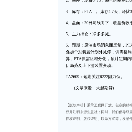
2、基差：现货6475，09合约基差2
3、库存：PTA工厂库存4.7天，环比减
4、盘面：20日均线向下，收盘价收
5、主力持仓：净多多减。
6、预期：原油市场消息面反复，PT
叠加个别装置计划外减停，供需格局
异，PTA供需区域分化，预计短期
伊局势及上下游装置变动。
TA2609：短期关注6222阻力位。
(文章来源：大越期货)
【版权声明】秉承互联网开放、包容的精
权并注明来源生意社；同时，我们倡导尊
授权证明、版权证明、联系方式等，发邮件至da