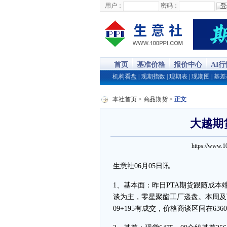
用户：
密码：
首页
基准价格
报价中心
AI
机构看盘
|
现期指数
|
现期表
|
现期图
|
基差
本社首页
>
商品期货
>
正文
大越期
https://www.
生意社06月05日讯
1、基本面：昨日PTA期货跟随成
谈为主，零星聚酯工厂递盘。本周及下周
09+195有成交，价格商谈区间在6360