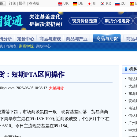
订阅
|
报价
|
移动版
UK
DE
JP
KR
RU
E
商品与期货
行情分析
定价中心
商品与宏观
商品与产业
商品
表
|
内期表
|
期货学院
|
期权中心
机
货：短期PTA区间操作
瑞达
大越
100ppi.com 2026-06-05 10:36:12
大越期货
东海
安粮
南证
本端震荡下跌，市场商谈氛围一般，现货基差回落，贸易商商
信达
华东主港在09+180~190附近商谈成交，个别6月中下在
广州
~6510。今日主流现货基差在09+184。
中大