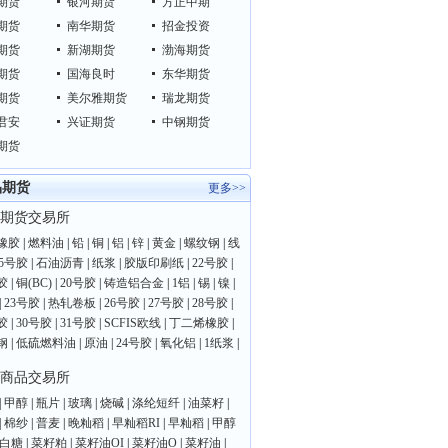
期货
银河期货
方正中期
期货
南华期货
招金投资
期货
新湖期货
渤海期货
期货
国海良时
东华期货
期货
美尔雅期货
瑞龙期货
君安
兴证期货
中钢期货
期货
品期货
更多>>
期货交易所
橡胶
|
燃料油
|
铅
|
铜
|
铝
|
锌
|
黄金
|
螺纹钢
|
线
25号胶
|
石油沥青
|
纸浆
|
胶版印刷纸
|
22号胶
|
胶
|
铜(BC)
|
20号胶
|
铸造铝合金
|
1铝
|
锡
|
镍
|
|
23号胶
|
热轧卷板
|
26号胶
|
27号胶
|
28号胶
|
胶
|
30号胶
|
31号胶
|
SCFIS欧线
|
丁二烯橡胶
|
钢
|
低硫燃料油
|
原油
|
24号胶
|
氧化铝
|
1纸浆
|
商品交易所
|
甲醇
|
瓶片
|
玻璃
|
烧碱
|
涤纶短纤
|
油菜籽
|
|
棉纱
|
普麦
|
晚籼稻
|
早籼稻RI
|
早籼稻
|
甲醇
白糖
|
菜籽粕
|
菜籽油OI
|
菜籽油O
|
菜籽油
|