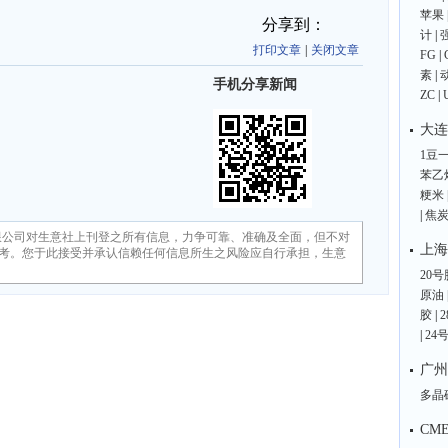
苹果
分享到：
计
|
打印文章
|
关闭文章
FG
|
素
|
手机分享新闻
ZC
|
大连
1豆
苯乙
粳米
|
焦
限公司对生意社上刊登之所有信息，力争可靠、准确及全面，但不对
上海
考。您于此接受并承认信赖任何信息所生之风险应自行承担，生意
20号
原油
胶
|
|
24
广州
多晶
CM