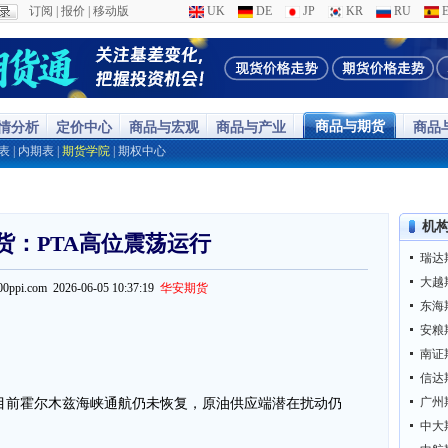
订阅
|
报价
|
移动版
UK
DE
JP
KR
RU
E
商品与期货
行情分析
定价中心
商品与宏观
商品与产业
商品
表
|
内期表
|
期货学院
|
期权中心
机
货：PTA高位震荡运行
瑞达
大越
100ppi.com 2026-06-05 10:37:19
华安期货
东海
安粮
南证
信达
广州
目前霍尔木兹海峡通航仍未恢复，原油供应端潜在扰动仍
中大