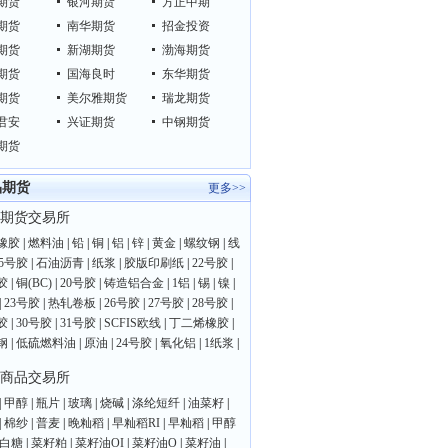
期货
银河期货
方正中期
期货
南华期货
招金投资
期货
新湖期货
渤海期货
期货
国海良时
东华期货
期货
美尔雅期货
瑞龙期货
君安
兴证期货
中钢期货
期货
品期货
更多>>
期货交易所
橡胶
|
燃料油
|
铅
|
铜
|
铝
|
锌
|
黄金
|
螺纹钢
|
线
25号胶
|
石油沥青
|
纸浆
|
胶版印刷纸
|
22号胶
|
胶
|
铜(BC)
|
20号胶
|
铸造铝合金
|
1铝
|
锡
|
镍
|
|
23号胶
|
热轧卷板
|
26号胶
|
27号胶
|
28号胶
|
胶
|
30号胶
|
31号胶
|
SCFIS欧线
|
丁二烯橡胶
|
钢
|
低硫燃料油
|
原油
|
24号胶
|
氧化铝
|
1纸浆
|
商品交易所
|
甲醇
|
瓶片
|
玻璃
|
烧碱
|
涤纶短纤
|
油菜籽
|
|
棉纱
|
普麦
|
晚籼稻
|
早籼稻RI
|
早籼稻
|
甲醇
白糖
|
菜籽粕
|
菜籽油OI
|
菜籽油O
|
菜籽油
|