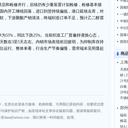
中航
内装置重启和检修并行，后续仍有少量装置计划检修，检修基本接
国都
国内开工继续回落，进口到货持续偏低，港口延续去库，对
一德
软，下游聚酯产销清淡，终端织造订单不足，预计乙二醇震
中财
中衍
国泰
为55%，同比下跌25%。当前织造工厂普遍持谨慎心态，
天数在3至5天左右。内销市场表现依旧疲弱，为抑制库存持
西部
位运行。整体来看，行业生产节奏偏慢，需求端未见明显起
商
上海
天然
材
|
21号
白银
29号
不锈
神，生意社欢迎各方媒体、机构转载、引用我们原创内容，但要经过授
郑州
重与保护知识产权，如发现本站文章存在版权问题，烦请将版权疑问、
锰硅
na@netsun.com，我们将第一时间核实、处理。
棉花
MA
|