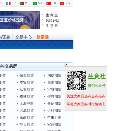
S
FR
PT
SA
TR
VN
生 意 宝
风险评级
生 意 云
与证券
交易中心
财富通
构与交易所
生意社
期货
招金期货
国信期货
期货
华安期货
西南期货
微信公众号
期货
弘业期货
宝城期货
关注大商品热点焦点亮点
期货
格林期货
倍特期货
期货
上海中期
鲁证期货
掌握大商品实时行情动态
期货
宏源期货
迈科期货
期货
徽商期货
申银万国
期货
英大期货
冠通期货