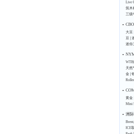
Live C
筑木
三级
CB
大豆
豆
|
迷你
NY
WT
天然
金
|
Rolle
CO
黄金
Mini 
洲际
Bre
ICE
Peak E