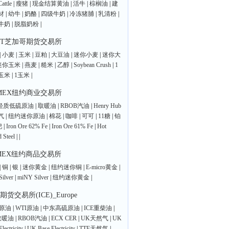
attle
|
瘦猪
|
现金结算黄油
|
活牛
|
棕榈油
|
建
材
|
幼牛
|
奶酪
|
四级牛奶
|
冷冻猪脯
|
乳清粉
|
牛奶
|
脱脂奶粉
|
OT芝加哥期货交易所
|
小麦
|
玉米
|
豆粕
|
大豆油
|
迷你小麦
|
迷你大
迷你玉米
|
燕麦
|
糙米
|
乙醇
|
Soybean Crush
|
1
玉米
|
1玉米
|
MEX纽约商业交易所
I轻质低硫原油
|
取暖油
|
RBOB汽油
|
Henry Hub
气
|
纽约迷你原油
|
棉花
|
咖啡
|
可可
|
11糖
|
铂
钯
|
Iron Ore 62% Fe
|
Iron Ore 61% Fe
|
Hot
d Steel
|
|
MEX纽约商品交易所
|
铜
|
银
|
迷你黄金
|
纽约迷你铜
|
E-micro黄金
|
Silver
|
miNY Silver
|
纽约迷你黄金
|
期货交易所(ICE)_Europe
nt原油
|
WTI原油
|
中东高硫原油
|
ICE重柴油
|
取暖油
|
RBOB汽油
|
ECX CER
|
UK天然气
|
UK
lectricity
|
UK Base Electricity
|
TTF天然气
|