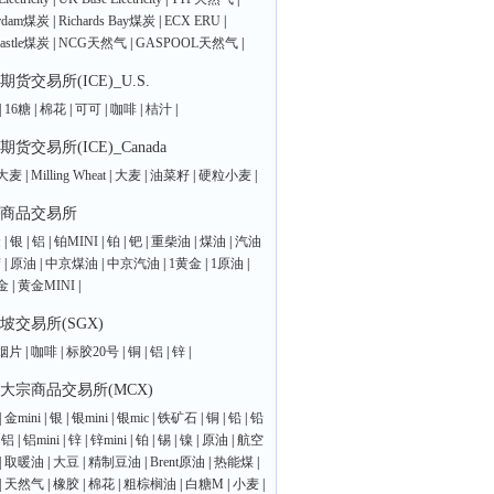
erdam煤炭
|
Richards Bay煤炭
|
ECX ERU
|
astle煤炭
|
NCG天然气
|
GASPOOL天然气
|
期货交易所(ICE)_U.S.
|
16糖
|
棉花
|
可可
|
咖啡
|
桔汁
|
期货交易所(ICE)_Canada
大麦
|
Milling Wheat
|
大麦
|
油菜籽
|
硬粒小麦
|
商品交易所
金
|
银
|
铝
|
铂MINI
|
铂
|
钯
|
重柴油
|
煤油
|
汽油
胶
|
原油
|
中京煤油
|
中京汽油
|
1黄金
|
1原油
|
金
|
黄金MINI
|
坡交易所(SGX)
烟片
|
咖啡
|
标胶20号
|
铜
|
铝
|
锌
|
大宗商品交易所(MCX)
|
金mini
|
银
|
银mini
|
银mic
|
铁矿石
|
铜
|
铅
|
铅
|
铝
|
铝mini
|
锌
|
锌mini
|
铂
|
锡
|
镍
|
原油
|
航空
|
取暖油
|
大豆
|
精制豆油
|
Brent原油
|
热能煤
|
|
天然气
|
橡胶
|
棉花
|
粗棕榈油
|
白糖M
|
小麦
|