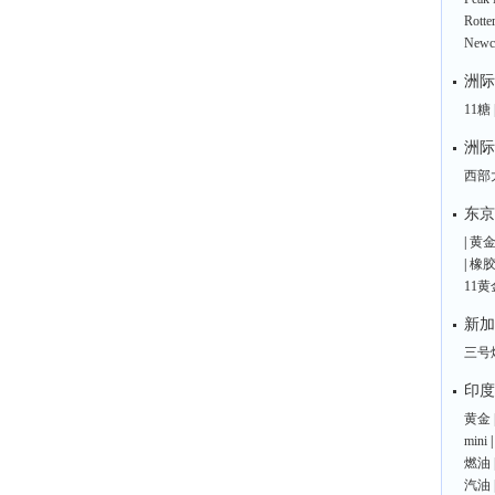
Rott
Newc
洲际
11糖
洲际
西部
东京
|
黄
|
橡
11黄
新加
三号
印度
黄金
mini
燃油
汽油