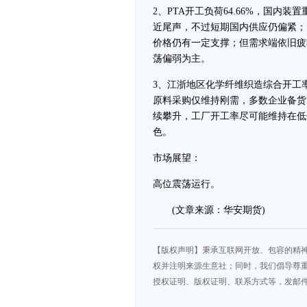
2、PTA开工负荷64.66%，国
近尾声，不过短期国内供应仍偏紧；
价格仍有一定支撑；但需求端依旧疲
荡偏弱为主。
3、江浙地区化学纤维织造综合开工率
原料采购仅维持刚需，多数企业备货
续攀升，工厂开工率尽可能维持在低
色。
市场展望：
高位震荡运行。
(文章来源：华安期货)
【版权声明】秉承互联网开放、包容的精
权并注明来源生意社；同时，我们倡导尊
授权证明、版权证明、联系方式等，发邮件至da