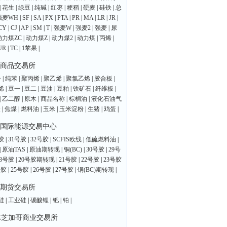
|
花生
|
绿豆
|
纯碱
|
红枣
|
粳稻
|
硬麦
|
硅铁
|
总
强麦WH
|
SF
|
SA
|
PX
|
PTA
|
PR
|
MA
|
LR
|
JR
|
CY
|
CJ
|
AP
|
SM
|
T
|
强麦W
|
强麦2
|
强麦
|
尿
动力煤ZC
|
动力煤Z
|
动力煤2
|
动力煤
|
丙烯
|
UR
|
TC
|
1苹果
|
商品交易所
一
|
纯苯
|
聚丙烯
|
聚乙烯
|
聚氯乙烯
|
胶合板
|
烯
|
豆一
|
豆二
|
豆油
|
豆粕
|
铁矿石
|
纤维板
|
|
乙二醇
|
原木
|
商品名称
|
棕榈油
|
液化石油气
炭
|
焦煤
|
燃料油
|
玉米
|
玉米淀粉
|
生猪
|
鸡蛋
|
国际能源交易中心
胶
|
31号胶
|
32号胶
|
SCFIS欧线
|
低硫燃料油
|
|
原油TAS
|
原油期转现
|
铜(BC)
|
30号胶
|
29号
28号胶
|
20号胶期转现
|
21号胶
|
22号胶
|
23号胶
号胶
|
25号胶
|
26号胶
|
27号胶
|
铜(BC)期转现
|
期货交易所
硅
|
工业硅
|
碳酸锂
|
钯
|
铂
|
E芝加哥商业交易所