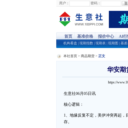
用户：
密码：
首页
基准价格
报价中心
AI
机构看盘
|
现期指数
|
现期表
|
现期图
|
基差
本社首页
>
商品期货
>
正文
华安期
https://www.
生意社06月05日讯
核心逻辑：
1、地缘反复不定，美伊冲突再起，
存。