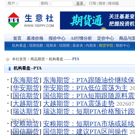
用户：
密码：
订阅
|
报价
|
移动版
首页
基准价格
报价中心
AI行情分析
定价中心
商品与
机构看盘
|
现期指数
|
现期表
|
现期图
|
基差表
|
内期表
|
期货学院
|
期权中心
本社首页
>
商品期货
>
机构看盘
——
PTA
机构看盘--PTA
[
东海期货
]
东海期货：PTA跟随油价继续
[
华安期货
]
华安期货：PTA低位震荡为主
2
[
国信期货
]
国信期货：PTA短期跟随原料
[
大越期货
]
大越期货：PTA震荡走势
202607
[
瑞达期货
]
瑞达期货：短期PTA价格预计
20260713
[
安粮期货
]
安粮期货：短期PTA市场或延
[
国信期货
]
国信期货：建议PTA区间操作
2
20260605